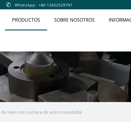

WhatsApp: +86 13422529797
PRODUCTOS
SOBRE NOSOTROS
INFORMAC
de hielo con cuchara de acero inoxidable