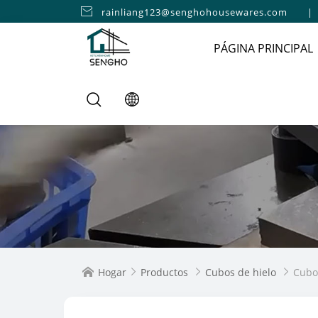

rainliang123@senghohousewares.com
|
PÁGINA PRINCIPAL
Hogar
Productos
Cubos de hielo
Cubo 



