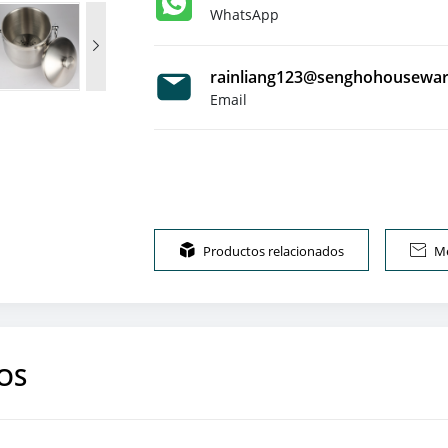
WhatsApp

rainliang123@senghohousewa
Email

Productos relacionados

Me
OS